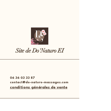
Site de Do'Naturo EI
06 36 03 33 87
contact@do-naturo-massages.com
conditions générales de vente
Place des halles
51300 Vitry-le-François,​