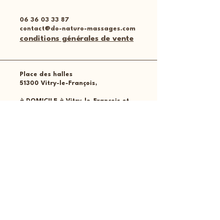
06 36 03 33 87
contact@do-naturo-massages.com
conditions générales de vente
Place des halles
51300 Vitry-le-François,​
à DOMICILE à Vitry-le-François et
100km aux alentours : Châlons,
Saint-Dizier, Sommesous,
Sermaize-les-Bains, Giffaumont-
Champaubert, Reims, Dormans.