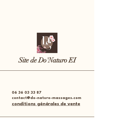
Site de Do'Naturo EI
06 36 03 33 87
contact@do-naturo-massages.com
conditions générales de vente
Place des halles
51300 Vitry-le-François,​