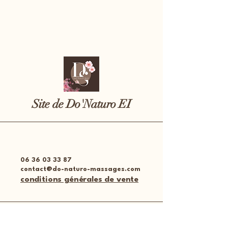
Site de Do'Naturo EI
06 36 03 33 87
contact@do-naturo-massages.com
conditions générales de vente
Place des halles
51300 Vitry-le-François,​