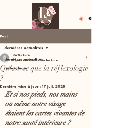
Post
dernières actualités
Do'Naturo
dernières actualités
9 juil. 2025
4 min de lecture
Qu'est-ce que la réflexologie
réflexologie
?
Dernière mise à jour :
17 juil. 2025
Et si nos pieds, nos mains 
ou même notre visage 
étaient les cartes vivantes de 
notre santé intérieure ?